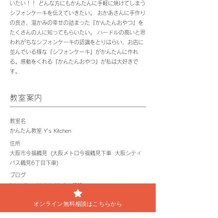
いたい！！ どんな方にもかんたんに手軽に焼けてしまう
シフォンケーキを伝えていきたい。 おかあさんに手作り
の良さ、温かみの幸せの詰まった『かんたんおやつ』を
たくさんの人に知ってもらいたい。 ハードルの高いと思
われがちなシフォンケーキの認識をとりはらい、お店に
並んでいる様な『シフォンケーキ』がかんたんに作れ
る。感動をくれる『かんたんおやつ』が私は大好きで
す。
教室案内
教室名
かんたん教室 Y's Kitchen
住所
大阪市今福鶴見 (大阪メトロ今福鶴見下車 大阪シティ
バス鶴見6丁目下車)
ブログ
https://ameblo.jp/yskitchen1519
オンライン無料相談はこちらから