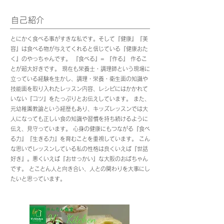
自己紹介
とにかく食べる事がすきな私です。そして『健康』『美
容』は食べる物が与えてくれると信じている『健康おた
く』のやっちゃんです。 『食べる』= 『作る』 作るこ
とが超大好きです。 現在も栄養士・調理師という現場に
立っている経験を生かし、調理・栄養・衛生面の知識や
技能面を取り入れたレッスン内容、レシピにはかかれて
いない『コツ』をたっぷりとお伝えしています。 また、
元幼稚園教諭という経歴もあり、キッズレッスンでは大
人になっても正しい食の知識や習慣を持ち続けるように
伝え、見守っています。 心身の健康にもつながる『食べ
る力』『生きる力』を育むことを重視しています。 こん
な思いでレッスンしている私の性格は良くいえば『世話
好き』。悪くいえば『おせっかい』な大阪のおばちゃん
です。 とことん人と向き合い、人との関わりを大事にし
たいと思っています。