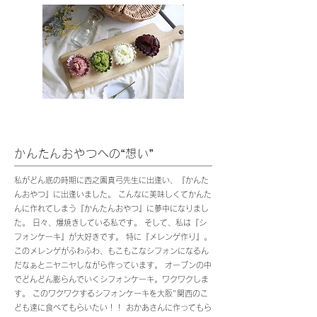
かんたんおやつへの“想い”
私がどん底の時期に西之園真弓先生に出逢い、『かんた
んおやつ』に出逢いました。 こんなに美味しくてかんた
んに作れてしまう『かんたんおやつ』に夢中になりまし
た。 日々、爆焼きしている私です。 そして、私は『シ
フォンケーキ』が大好きです。 特に『メレンゲ作り』。
このメレンゲがふわふわ、もこもこなシフォンになるん
だなぁとニヤニヤしながら作っています。 オーブンの中
でどんどん膨らんでいくシフォンケーキ。ワクワクしま
す。 このワクワクするシフォンケーキを大阪"関西のこ
ども達に食べてもらいたい！！ おかあさんに作ってもら