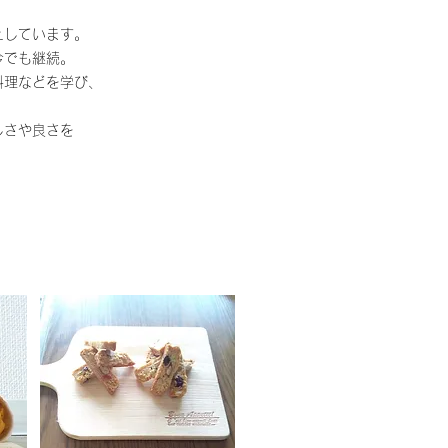
えしています。
今でも継続。
料理などを学び、
しさや良さを