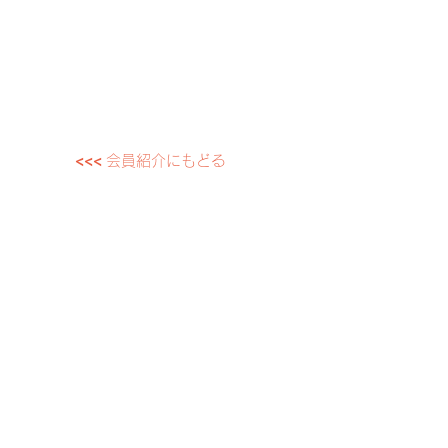
<<<
会員紹介にもどる
ホーム
かんたんおやつマイスターとは
養成講座