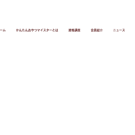
ーム
かんたんおやつマイスターとは
資格講座
会員紹介
ニュース
INSTRUCTOR